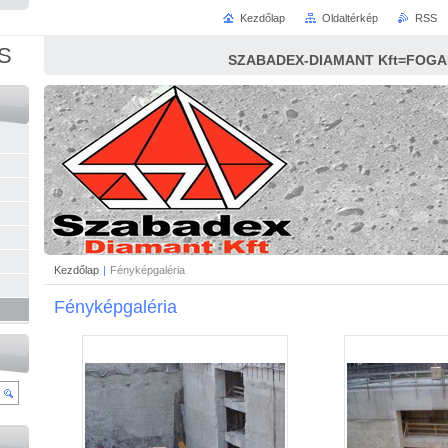
Kezdőlap
Oldaltérkép
RSS
S
SZABADEX-DIAMANT Kft=FOG
Kezdőlap
|
Fényképgaléria
Fényképgaléria