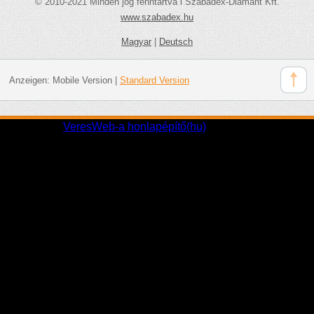
© 2010-2021 Minden jog fenntartva l Szabadex-Diamant Kft.
www.szabadex.hu
Magyar
|
Deutsch
Anzeigen:
Mobile Version
|
Standard Version
Partnereink:
VeresWeb-a honlapépítő(hu)