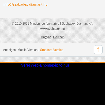
info@sza
badex-di
amant.hu
© 2010-2021 Minden jog fenntartva l Szabadex-Diamant Kft.
www.szabadex.hu
Magyar
|
Deutsch
Anzeigen:
Mobile Version
|
Standard Version
Partnereink:
VeresWeb-a honlapépítő(hu)