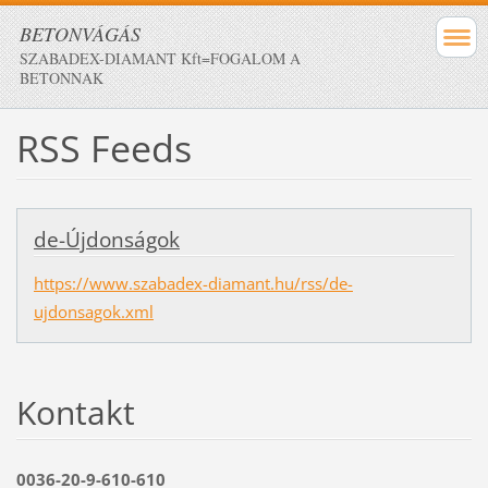
BETONVÁGÁS
SZABADEX-DIAMANT Kft=FOGALOM A
BETONNAK
RSS Feeds
de-Újdonságok
https://www.szabadex-diamant.hu/rss/de-
ujdonsagok.xml
Kontakt
0036-20-9-610-610